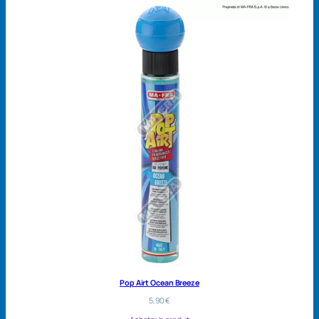
Pop Airt Ocean Breeze
5,90
€