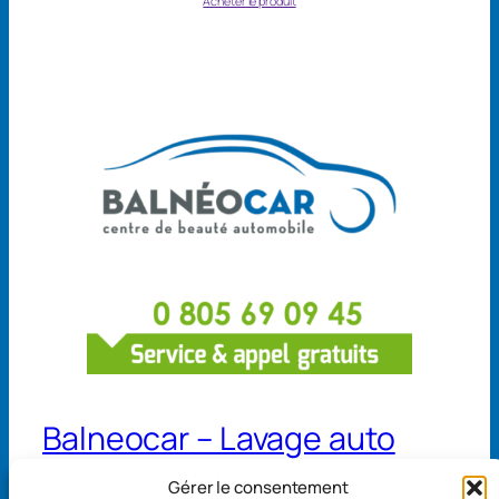
Acheter le produit
Balneocar – Lavage auto
Gérer le consentement
13 avenue de Belgique 68110 Illzach