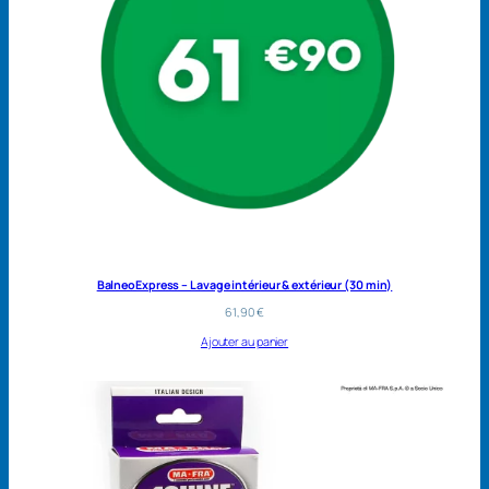
BalneoExpress – Lavage intérieur & extérieur (30 min)
61,90
€
Ajouter au panier