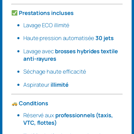
E
M
Prestations incluses
P
O
Lavage ECO illimité
T
Haute pression automatisée
30 jets
A
X
Lavage avec
brosses hybrides textile
I
anti-rayures
–
L
Séchage haute efficacité
a
v
Aspirateur
illimité
a
g
Conditions
e
i
Réservé aux
professionnels (taxis,
l
VTC, flottes)
l