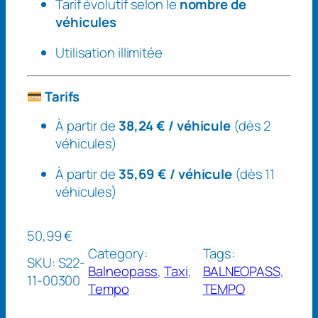
Tarif évolutif selon le
nombre de
i
véhicules
m
i
Utilisation illimitée
t
é
E
Tarifs
C
À partir de
38,24 € / véhicule
(dès 2
O
véhicules)
(
F
À partir de
35,69 € / véhicule
(dès 11
l
véhicules)
o
t
50,99
€
t
Category:
Tags:
e
SKU:
S22-
Balneopass
, 
Taxi
, 
BALNEOPASS
, 
s
11-00300
Tempo
TEMPO
p
r