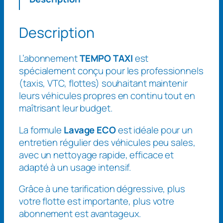
n
t
i
Description
t
é
L’abonnement
TEMPO TAXI
est
d
spécialement conçu pour les professionnels
e
(taxis, VTC, flottes) souhaitant maintenir
A
leurs véhicules propres en continu tout en
b
maîtrisant leur budget.
o
n
La formule
Lavage ECO
est idéale pour un
n
entretien régulier des véhicules peu sales,
e
avec un nettoyage rapide, efficace et
m
adapté à un usage intensif.
e
n
Grâce à une tarification dégressive, plus
t
votre flotte est importante, plus votre
T
abonnement est avantageux.