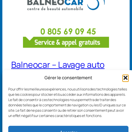
Balneocar – Lavage auto
Gérer le consentement
13 avenue de Belgique 68110 Illzach
Pour offrir les meilleures expériences, nous utilisons des technologies telles
4 rue de Séville 68300 Saint-Louis
que les cookies pour stocker et/ou accéder aux informations des appareils.
Le fait de consentir à ces technologies nous permettra de traiter des
données telles que le comportement de navigation ou les ID uniques sur ce
site. Le fait de ne pas consentir ou de retirer son consentement peut avoir
un effet négatif sur certaines caractéristiques et fonctions.
Mentions légales