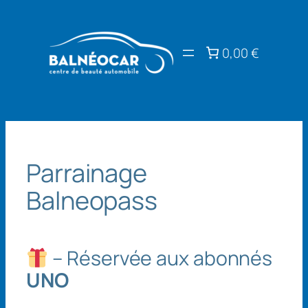
Aller
au
contenu
0,00 €
Parrainage
Balneopass
– Réservée aux abonnés
UNO