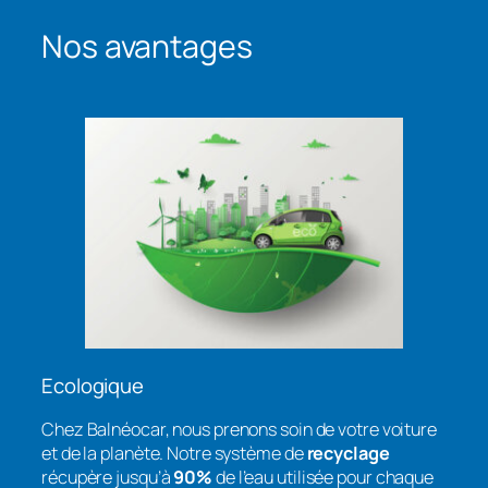
Nos avantages
Ecologique
Chez Balnéocar, nous prenons soin de votre voiture
et de la planète. Notre système de
recyclage
récupère jusqu’à
90%
de l’eau utilisée pour chaque