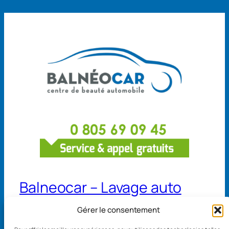
Balneocar – Lavage auto
Gérer le consentement
13 avenue de Belgique 68110 Illzach