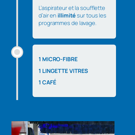
L’aspirateur et la soufflette
d’air en
illimité
sur tous les
programmes de lavage.
1 MICRO-FIBRE
1 LINGETTE VITRES
1 CAFÉ