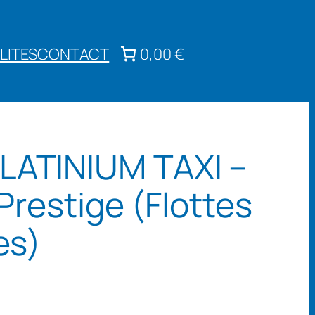
LITES
CONTACT
0,00 €
LATINIUM TAXI –
 Prestige (Flottes
es)