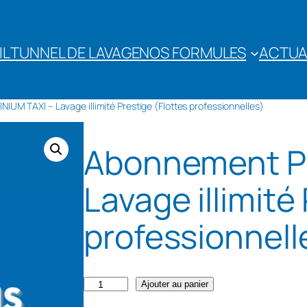
IL
TUNNEL DE LAVAGE
NOS FORMULES
ACTUA
IUM TAXI – Lavage illimité Prestige (Flottes professionnelles)
Abonnement P
Lavage illimité
professionnell
q
Ajouter au panier