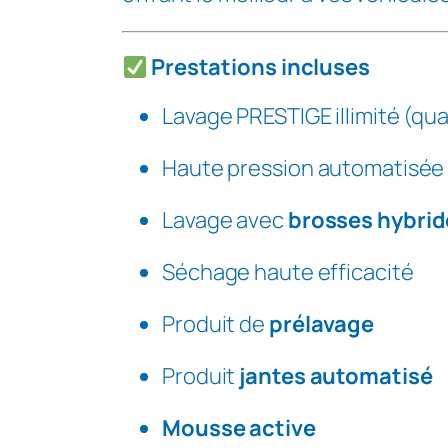
m
e
n
Prestations incluses
t
Lavage PRESTIGE illimité (qua
P
L
Haute pression automatisé
A
T
Lavage avec
brosses hybride
I
N
Séchage haute efficacité
I
Produit de
prélavage
U
M
Produit
jantes automatisé
T
A
Mousse active