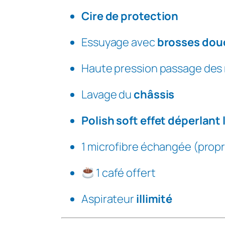
X
Cire de protection
I
–
Essuyage avec
brosses dou
L
a
Haute pression passage des
v
a
Lavage du
châssis
g
Polish soft effet déperlant
e
i
1 microfibre échangée (prop
l
l
1 café offert
i
m
Aspirateur
illimité
i