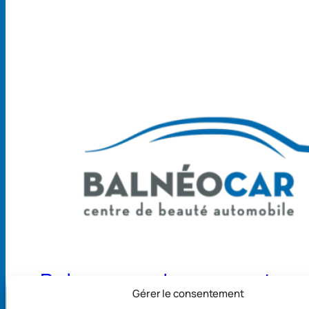
Balneocar – Lavage auto
Gérer le consentement