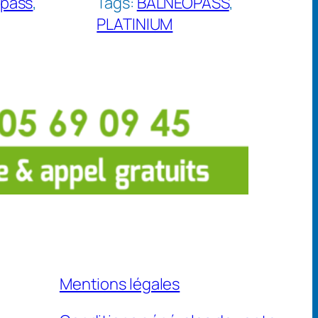
opass
, 
Tags:
BALNEOPASS
, 
PLATINIUM
Mentions légales