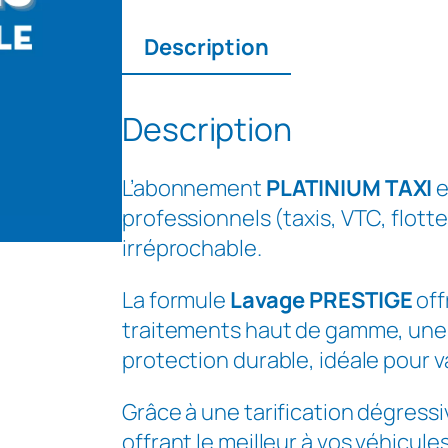
u
a
Description
n
t
i
Description
t
é
L’abonnement
PLATINIUM TAXI
e
d
professionnels (taxis, VTC, flott
e
irréprochable.
A
b
La formule
Lavage PRESTIGE
off
o
traitements haut de gamme, une 
n
protection durable, idéale pour va
n
Grâce à une tarification dégress
e
offrant le meilleur à vos véhicules