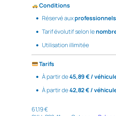
t
Conditions
é
P
Réservé aux
professionnels 
r
Tarif évolutif selon le
nombre
e
s
Utilisation illimitée
t
i
g
Tarifs
e
À partir de
45,89 € / véhicul
(F
l
À partir de
42,82 € / véhicul
o
t
61,19
€
t