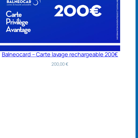
Balneocard – Carte lavage rechargeable 200€
200,00
€