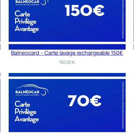
Balneocard – Carte lavage rechargeable 150€
150,00
€