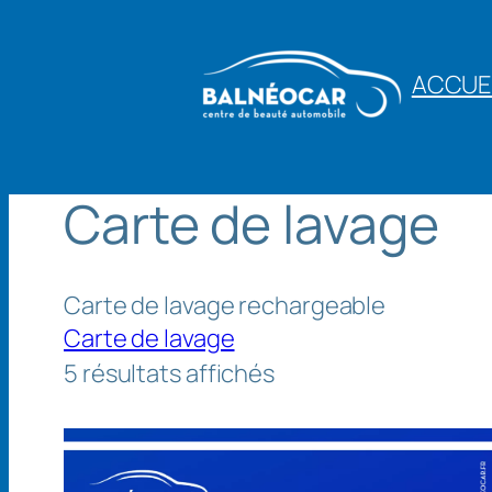
Aller
au
ACCUE
contenu
Carte de lavage
Carte de lavage rechargeable
Carte de lavage
5 résultats affichés