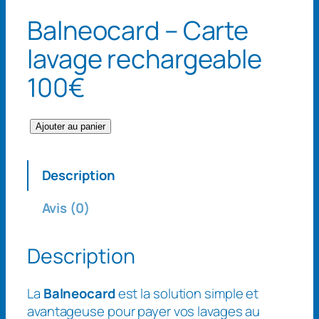
Balneocard – Carte
lavage rechargeable
100€
q
Ajouter au panier
u
a
Description
n
t
Avis (0)
i
t
Description
é
d
e
La
Balneocard
est la solution simple et
B
avantageuse pour payer vos lavages au