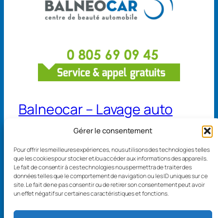
€
Balneocar – Lavage auto
Gérer le consentement
13 avenue de Belgique 68110 Illzach
Pour offrir les meilleures expériences, nous utilisons des technologies telles
4 rue de Séville 68300 Saint-Louis
que les cookies pour stocker et/ou accéder aux informations des appareils.
Le fait de consentir à ces technologies nous permettra de traiter des
données telles que le comportement de navigation ou les ID uniques sur ce
site. Le fait de ne pas consentir ou de retirer son consentement peut avoir
un effet négatif sur certaines caractéristiques et fonctions.
Mentions légales