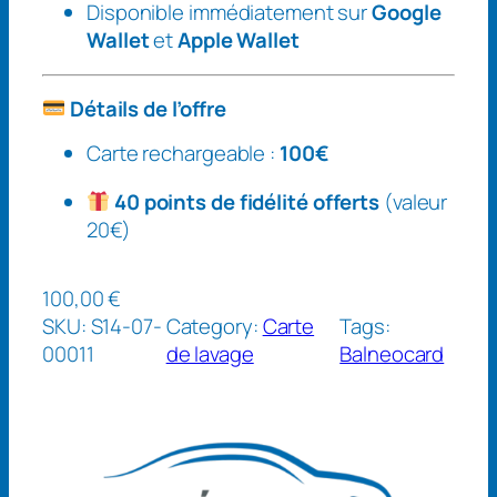
a
Disponible immédiatement sur
Google
g
Wallet
et
Apple Wallet
e
r
Détails de l’offre
e
c
Carte rechargeable :
100€
h
40 points de fidélité offerts
(valeur
a
20€)
r
g
e
100,00
€
a
SKU:
S14-07-
Category:
Carte
Tags:
b
00011
de lavage
Balneocard
l
e
1
0
0