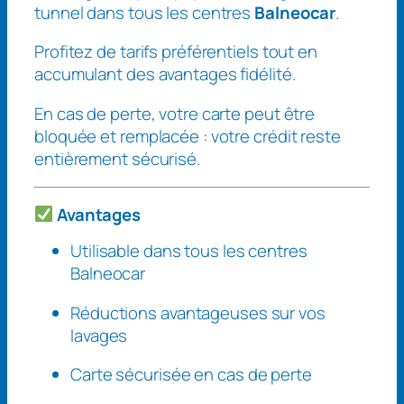
a
tunnel dans tous les centres
Balneocar
.
l
n
Profitez de tarifs préférentiels tout en
e
accumulant des avantages fidélité.
o
En cas de perte, votre carte peut être
c
bloquée et remplacée : votre crédit reste
a
entièrement sécurisé.
r
d
–
Avantages
C
Utilisable dans tous les centres
a
Balneocar
r
t
Réductions avantageuses sur vos
e
lavages
l
a
Carte sécurisée en cas de perte
v