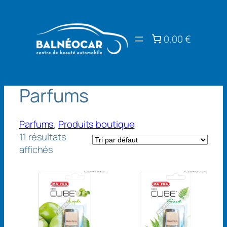
Aller
au
contenu
0,00 €
Parfums
Parfums
, 
Produits boutique
11 résultats
affichés