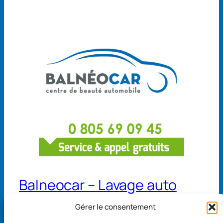
Balneocar – Lavage auto
Gérer le consentement
13 avenue de Belgique 68110 Illzach