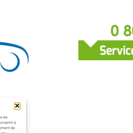
e les
consentir à
tement de