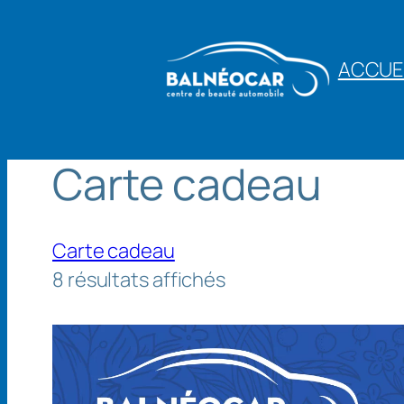
Aller
au
ACCUE
contenu
Carte cadeau
Carte cadeau
8 résultats affichés