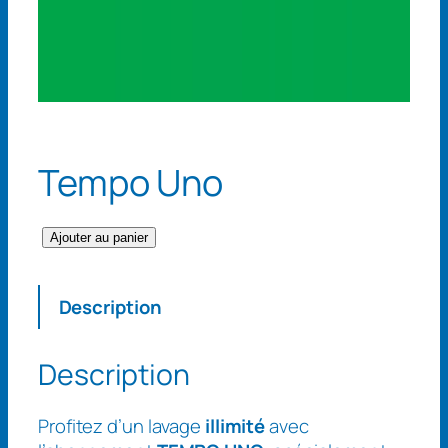
Tempo Uno
q
Ajouter au panier
u
a
Description
n
t
i
Description
t
é
Profitez d’un lavage
illimité
avec
d