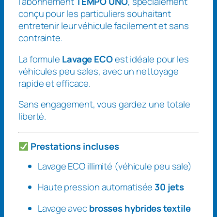
l’abonnement
TEMPO UNO
, spécialement
e
conçu pour les particuliers souhaitant
T
entretenir leur véhicule facilement et sans
e
contrainte.
m
p
La formule
Lavage ECO
est idéale pour les
o
véhicules peu sales, avec un nettoyage
U
rapide et efficace.
n
o
Sans engagement, vous gardez une totale
liberté.
Prestations incluses
Lavage ECO illimité (véhicule peu sale)
Haute pression automatisée
30 jets
Lavage avec
brosses hybrides textile