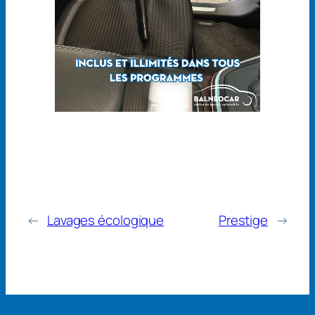
←
Lavages écologique
Prestige
→