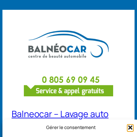
Balneocar – Lavage auto
Gérer le consentement
13 avenue de Belgique 68110 Illzach