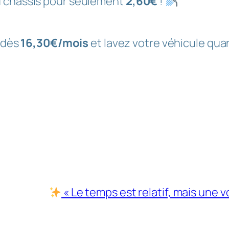
u châssis pour seulement
2,60€
!
dès
16,30€/mois
et lavez votre véhicule qu
« Le temps est relatif, mais une 