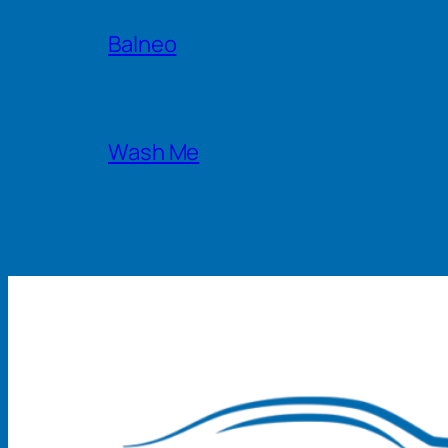
Balneo
Wash Me