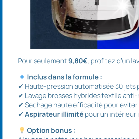
Pour seulement
9,80€
, profitez d’un l
Inclus dans la formule :
✔ Haute-pression automatisée 30 jets 
✔ Lavage brosses hybrides textile anti-
✔ Séchage haute efficacité pour éviter 
✔
Aspirateur illimité
pour un intérieur
Option bonus :