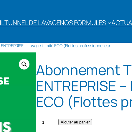
IL
TUNNEL DE LAVAGE
NOS FORMULES
ACTUA
TREPRISE – Lavage illimité ECO (Flottes professionnelles)
Abonnement 
ENTREPRISE – L
ECO (Flottes p
q
Ajouter au panier