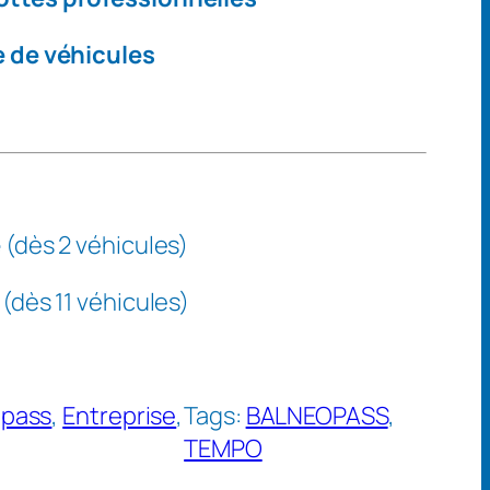
 de véhicules
e
(dès 2 véhicules)
(dès 11 véhicules)
opass
, 
Entreprise
, 
Tags:
BALNEOPASS
, 
TEMPO