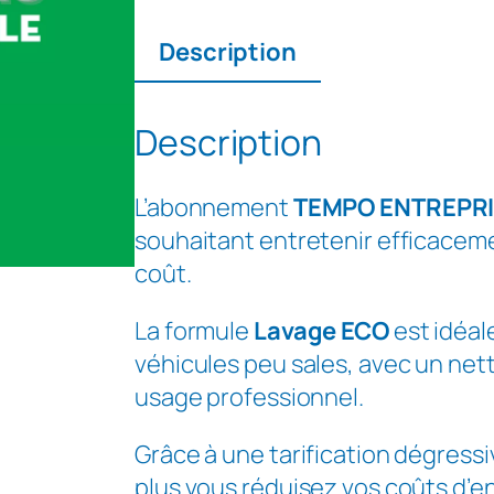
u
a
Description
n
t
i
Description
t
é
L’abonnement
TEMPO ENTREPR
d
souhaitant entretenir efficaceme
e
coût.
A
b
La formule
Lavage ECO
est idéal
o
véhicules peu sales, avec un net
n
usage professionnel.
n
Grâce à une tarification dégressi
e
plus vous réduisez vos coûts d’en