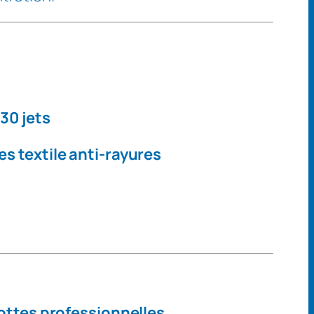
e
30 jets
s textile anti-rayures
lottes professionnelles