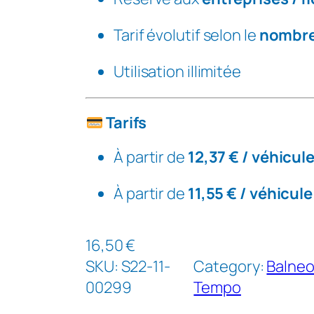
R
I
Tarif évolutif selon le
nombre
S
E
Utilisation illimitée
–
L
Tarifs
a
v
À partir de
12,37 € / véhicul
a
g
À partir de
11,55 € / véhicule
e
i
16,50
€
l
SKU:
S22-11-
Category:
Balne
l
00299
Tempo
i