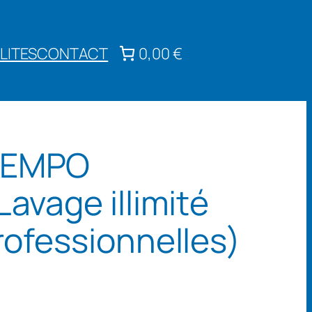
LITES
CONTACT
0,00 €
TEMPO
avage illimité
rofessionnelles)