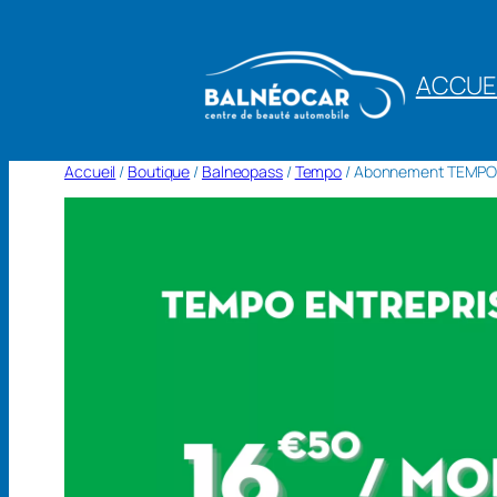
Aller
au
ACCUE
contenu
Accueil
/
Boutique
/
Balneopass
/
Tempo
/ Abonnement TEMPO EN