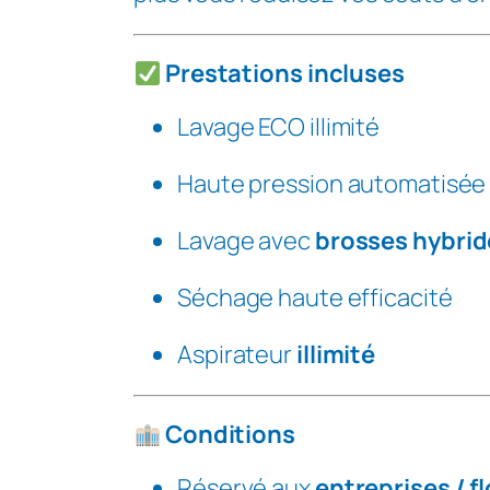
m
e
n
Prestations incluses
t
Lavage ECO illimité
T
E
Haute pression automatisé
M
P
Lavage avec
brosses hybride
O
E
Séchage haute efficacité
N
Aspirateur
illimité
T
R
E
Conditions
P
Réservé aux
entreprises / f