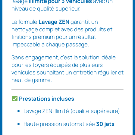
lavage
illimité pour 3 véhicules
avec un
e
niveau de qualité supérieur.
S
o
La formule
Lavage ZEN
garantit un
f
nettoyage complet avec des produits et
t
finitions premium pour un résultat
T
impeccable à chaque passage.
r
i
Sans engagement, c’est la solution idéale
o
pour les foyers équipés de plusieurs
véhicules souhaitant un entretien régulier et
haut de gamme.
Prestations incluses
Lavage ZEN illimité (qualité supérieure)
Haute pression automatisée
30 jets