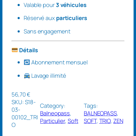
Valable pour
3 véhicules
Réservé aux
particuliers
Sans engagement
Détails
Abonnement mensuel
Lavage illimité
56,70
€
SKU:
S18-
Category:
Tags:
03-
Balneopass
, 
BALNEOPASS
, 
00102_TRI
Particulier
, 
Soft
SOFT
, 
TRIO
, 
ZEN
O