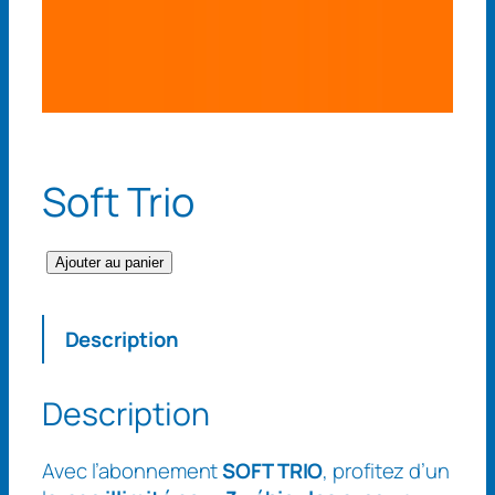
Soft Trio
q
Ajouter au panier
u
a
Description
n
t
i
Description
t
é
Avec l’abonnement
SOFT TRIO
, profitez d’un
d