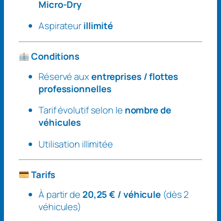
g
Micro-Dry
e
Aspirateur
illimité
i
l
l
Conditions
i
Réservé aux
entreprises / flottes
m
professionnelles
i
t
Tarif évolutif selon le
nombre de
é
véhicules
Z
e
Utilisation illimitée
n
(
Tarifs
F
l
À partir de
20,25 € / véhicule
(dès 2
o
véhicules)
t