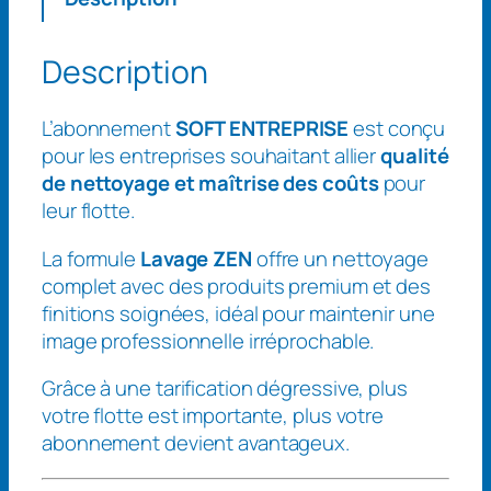
n
t
i
Description
t
é
L’abonnement
SOFT ENTREPRISE
est conçu
d
pour les entreprises souhaitant allier
qualité
e
de nettoyage et maîtrise des coûts
pour
A
leur flotte.
b
o
La formule
Lavage ZEN
offre un nettoyage
n
complet avec des produits premium et des
n
finitions soignées, idéal pour maintenir une
e
image professionnelle irréprochable.
m
e
Grâce à une tarification dégressive, plus
n
votre flotte est importante, plus votre
t
abonnement devient avantageux.
S