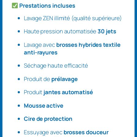
O
Prestations incluses
F
T
Lavage ZEN illimité (qualité supérieure)
E
Haute pression automatisée
30 jets
N
T
Lavage avec
brosses hybrides textile
R
anti-rayures
E
P
Séchage haute efficacité
R
I
Produit de
prélavage
S
Produit
jantes automatisé
E
–
Mousse active
L
a
Cire de protection
v
a
Essuyage avec
brosses douceur