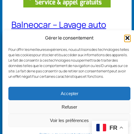
s
)
Balneocar – Lavage auto
Gérer le consentement
13 avenue de Belgique 68110 Illzach
Pour offrir les meilleures expériences, nous utilisons des technologies telles
4 rue de Séville 68300 Saint-Louis
que les cookies pour stocker et/ou accéder aux informations des appareils.
Le fait de consentir à ces technologies nous permettra de traiter des
données telles que le comportement de navigation ou les ID uniques sur ce
site. Le fait de ne pas consentir ou de retirer son consentement peut avoir
un effet négatif sur certaines caractéristiques et fonctions.
Mentions légales
Conditions générales de vente
Accepter
Conditions Balneopass
Refuser
Voir les préférences
Balneocar.fr
FR