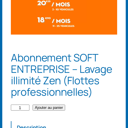
Abonnement SOFT
ENTREPRISE – Lavage
illimité Zen (Flottes
professionnelles)
q
Ajouter au panier
u
a
Description