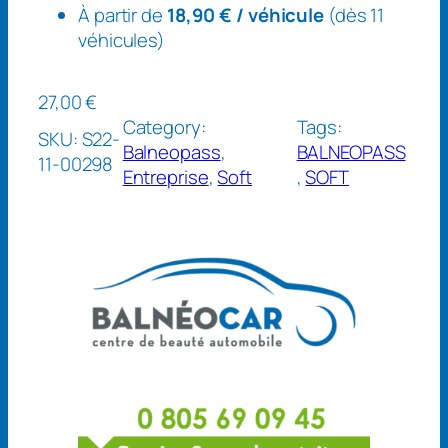
t
À partir de
18,90 € / véhicule
(dès 11
e
véhicules)
s
p
27,00
€
r
Category:
Tags:
o
SKU:
S22-
Balneopass
, 
BALNEOPASS
f
11-00298
Entreprise
, 
Soft
, 
SOFT
e
s
s
i
o
n
n
e
l
l
e