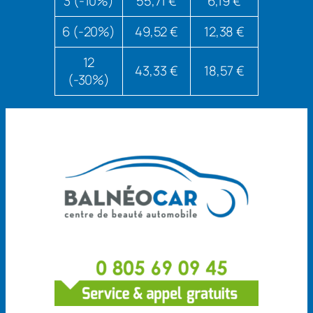
3
(-10%)
55,71 €
6,19 €
6
(-20%)
49,52 €
12,38 €
12
43,33 €
18,57 €
(-30%)