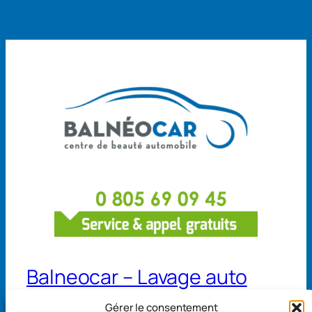
Balneocar – Lavage auto
Gérer le consentement